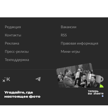
Редакция
Вакансии
Контакты
RSS
Реклама
Правовая информация
Пресс-релизы
Мини-игры
Техподдержка
18
+
Угадайте, где
настоящее фото
© 1999–2026 Все права защищены.
ООО «Лента.Ру»