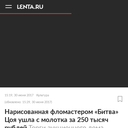
11
A
15:19, 30 июня 2017
Культура
(обновлено: 15:29, 30 июня 2017)
Нарисованная фломастером «Битва»
Цоя ушла с молотка за 250 тысяч
рублей
Торги аукционного дома