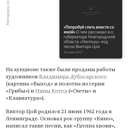
Материалы по теме
«Попробуй спеть вместе со
мной»
О чем рассказал и.о.
губернатора Новгородской
области «Ленте.ру» под
песни Виктора Цоя
26 июня 2017
На аукционе также были проданы работы
художников
Владимира Дубосарского
(картина «Выход» и полотна из серии
«Грибы») и
Нины Котел
(«Счеты» и
«Клавиатура»).
Виктор Цой родился 21 июня 1962 года в
Ленинграде. Основал рок-группу «Кино»,
написал такие песни, как «Группа крови»,