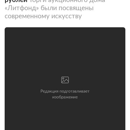
«Литфонд» были посвящены
современному искусству