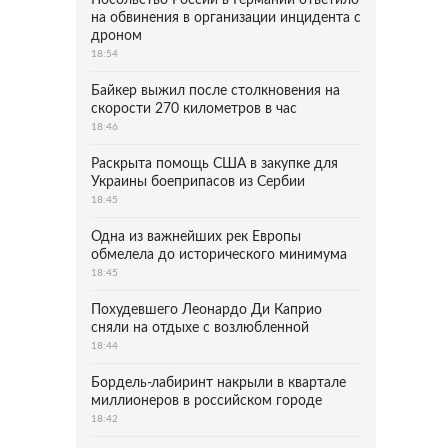
Посольство России в Германии ответило
на обвинения в организации инцидента с
дроном
18:54
Байкер выжил после столкновения на
скорости 270 километров в час
18:46
Раскрыта помощь США в закупке для
Украины боеприпасов из Сербии
18:45
Одна из важнейших рек Европы
обмелела до исторического минимума
18:45
Похудевшего Леонардо Ди Каприо
сняли на отдыхе с возлюбленной
18:44
Бордель-лабиринт накрыли в квартале
миллионеров в российском городе
18:42