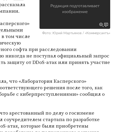
 рассказала
мпании.
Касперского»
тельными
Фото: Юрий Мартьянов / «Коммерсантъ»
 в том числе
ническую
сного софта при расследовании
ю никогда не поступал официальный запрос
ть защиту от DDoS-атак или принять участие
ла, что «Лаборатория Касперского»
соответствующего решения после того, как
борьбе с киберпреступлениями» сообщил о
что арестованный по делу о госизмене
л соучредителем стартапа по разработке
oS-атак, которые были приобретены