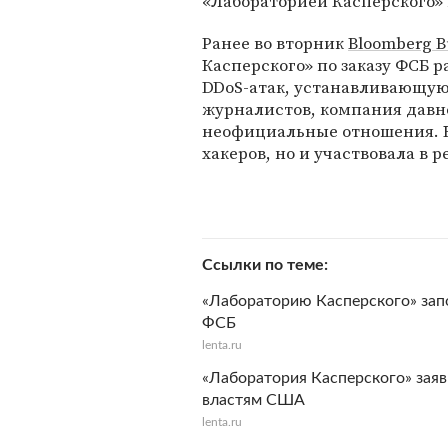
«Лабораторией Касперского»
Ранее во вторник
Bloomberg B
Касперского» по заказу ФСБ 
DDoS-атак, устанавливающую
журналистов, компания давн
неофициальные отношения. К
хакеров, но и участвовала в 
Ссылки по теме
«Лабораторию Касперского» зап
ФСБ
lenta.ru
«Лаборатория Касперского» зая
властям США
lenta.ru