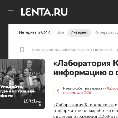
11
A
Интернет и СМИ
Все
Интернет
Киберпрест
19:26, 11 июля 2017
(обновлено: 20:25, 11 июля 2017)
«Лаборатория К
информацию о с
Угадайте,
Начало событий в новости
«Лабора
где настоящее
системы для ФСБ
фото
«Лаборатория Касперского»
о
информацию о разработке се
системы отражения DDoS-ата