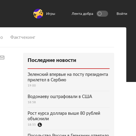
Игры
Лента добра
Войти
ио
Фактчекинг
Последние новости
Зеленский впервые на посту президента
прилетел в Сербию
19:00
Водонаеву оштрафовали в США
18:58
Рост курса доллара выше 80 рублей
объяснили
18:55