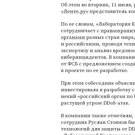
Об этом во вторник, 11 июля,
«Ленте.ру»
представитель ко
По ее словам, «Лаборатория 
сотрудничает с
правоохрани
органами
разных стран мира,
и российскими, проводя тех
экспертизу и анализ вредоно
киберинцидентов. В компани
от ФСБ с предложением созда
в проекте по ее разработке.
При этом собеседник объясни
инвестировала в разработку 
некий «российский орган по 
растущей угрозе DDoS-атак.
В компании также отметили, 
сотрудник Руслан Стоянов бы
технологий для защиты от DD