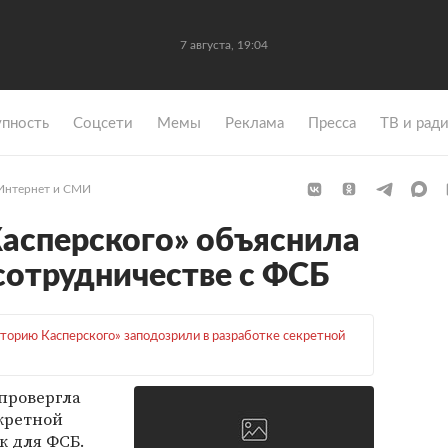
7 августа, 19:04
упность
Coцсети
Мемы
Реклама
Пресса
ТВ и рад
Интернет и СМИ
асперского» объяснила
отрудничестве с ФСБ
торию Касперского» заподозрили в разработке секретной
провергла
кретной
к для
ФСБ
.