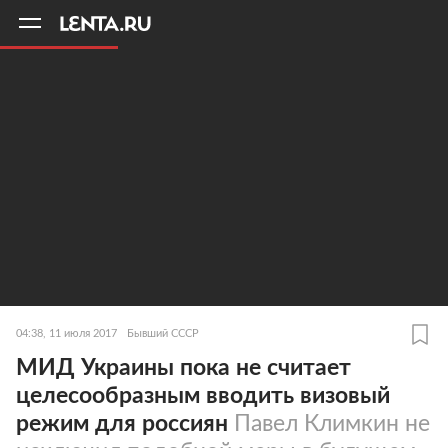
11
A
04:38, 11 июля 2017
Бывший СССР
МИД Украины пока не считает
целесообразным вводить визовый
режим для россиян
Павел Климкин не