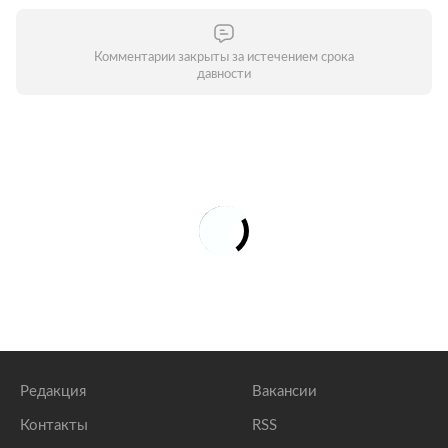
Комментарии закрыты за истечением срока
давности
Редакция
Вакансии
Контакты
RSS