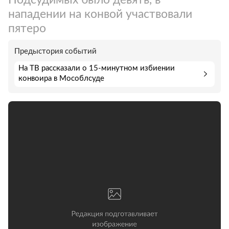
нападении на конвой участвовали
пятеро
Предыстория событий
На ТВ рассказали о 15-минутном избиении
конвоира в Мособлсуде