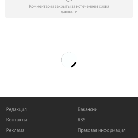
Комментарии закрыты за истечением срока
давности
Редакция
Вакансии
Контакты
RSS
Реклама
Правовая информация