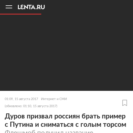
11
A
01:09, 15 августа 2017
Интернет и СМИ
(обновлено: 01:10, 15 августа 2017)
Дуров призвал россиян брать пример
с Путина и сниматься с голым торсом
Флешмоб получил название