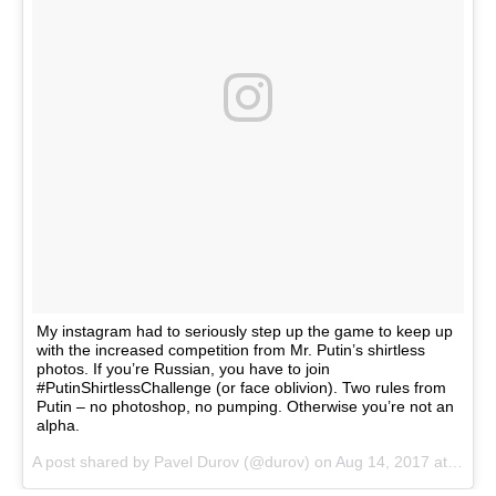
My instagram had to seriously step up the game to keep up
with the increased competition from Mr. Putin’s shirtless
photos. If you’re Russian, you have to join
#PutinShirtlessChallenge (or face oblivion). Two rules from
Putin – no photoshop, no pumping. Otherwise you’re not an
alpha.
A post shared by Pavel Durov (@durov) on
Aug 14, 2017 at 12:52pm PDT