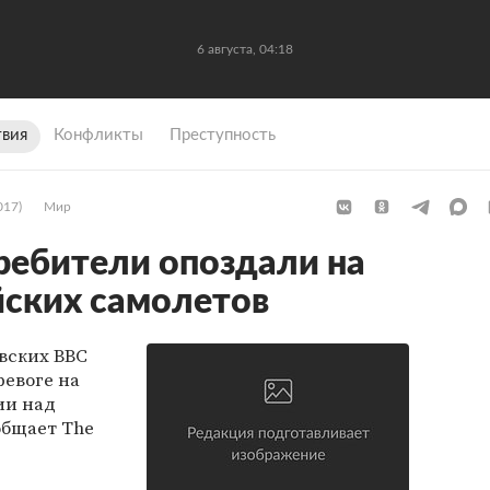
6 августа, 04:18
вия
Конфликты
Преступность
017)
Мир
ребители опоздали на
йских самолетов
вских ВВС
ревоге на
ии над
общает The