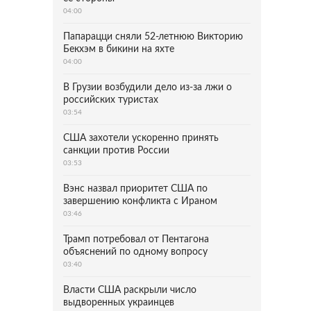
04:00
Папарацци сняли 52-летнюю Викторию
Бекхэм в бикини на яхте
04:00
В Грузии возбудили дело из-за лжи о
российских туристах
03:54
США захотели ускоренно принять
санкции против России
03:53
Вэнс назвал приоритет США по
завершению конфликта с Ираном
03:46
Трамп потребовал от Пентагона
объяснений по одному вопросу
03:40
Власти США раскрыли число
выдворенных украинцев