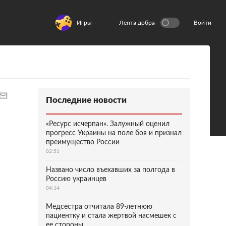
Игры
Лента добра
Войти
Последние новости
«Ресурс исчерпан». Залужный оценил
прогресс Украины на поле боя и признал
преимущество России
02:51
Названо число въехавших за полгода в
Россию украинцев
04:14
Медсестра отчитала 89-летнюю
пациентку и стала жертвой насмешек с
ее стороны