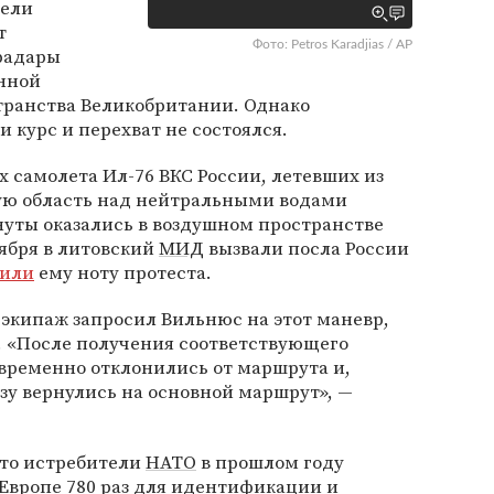
тели
т
Фото: Petros Karadjias / AP
 радары
енной
транства Великобритании. Однако
 курс и перехват не состоялся.
х самолета Ил-76 ВКС России, летевших из
ую область над нейтральными водами
нуты оказались в воздушном пространстве
тября в литовский
МИД
вызвали посла России
чили
ему ноту протеста.
 экипаж запросил Вильнюс на этот маневр,
. «После получения соответствующего
временно отклонились от маршрута и,
азу вернулись на основной маршрут», —
что истребители
НАТО
в прошлом году
в Европе 780 раз для идентификации и