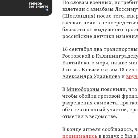
По словам военных, истреби
взлетели с авиабазы Лоссиму
(Шотландия) после того, как
засекли цели в непосредств
близости от воздушного прос
российские летчики изменили
16 сентября два транспортны
Ростовской в Калининградск
Балтийского моря, на две ми
Литвы. В связи с этим 18 сен
Александра Удальцова
и
вру
В
Минобороны
пояснили, что
чтобы обойти грозовой фронт
разрешения самолеты кратко
облетев опасный участок, ср
отметил в ведомстве.
В конце апреля сообщалось, 
поднимались
в воздух с баз 