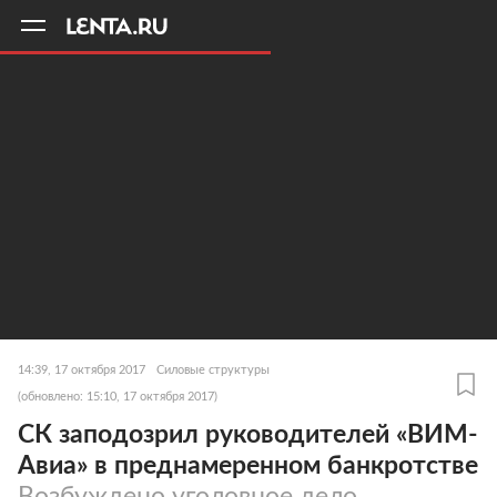
11
A
14:39, 17 октября 2017
Силовые структуры
(обновлено: 15:10, 17 октября 2017)
СК заподозрил руководителей «ВИМ-
Авиа» в преднамеренном банкротстве
Возбуждено уголовное дело