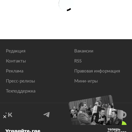
Редакция
Вакансии
Контакты
RSS
Реклама
Правовая информация
Пресс-релизы
Мини-игры
Техподдержка
18
+
Угадайте, где