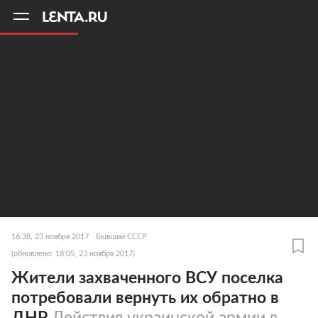
11
A
16:38, 23 ноября 2017
Бывший СССР
(обновлено: 18:05, 23 ноября 2017)
Жители захваченного ВСУ поселка
потребовали вернуть их обратно в
ДНР
Действия украинской армии в