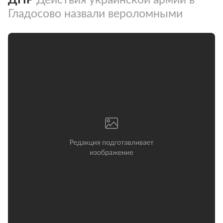
Гладосово назвали вероломными