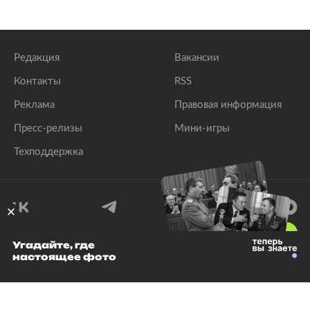
Редакция
Вакансии
Контакты
RSS
Реклама
Правовая информация
Пресс-релизы
Мини-игры
Техподдержка
18
+
Угадайте, где
настоящее фото
© 1999–2026 Все права защищены.
ООО «Лента.Ру»
Лента добра