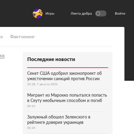
Игры
Лента добра
Войти
ио
Фактчекинг
Последние новости
Сенат США одобрил законопроект об
ужесточении санкций против России
20:28, 7 августа 2026
Мигрант из Марокко попытался попасть
в Сеуту необычным способом и погиб
00:24
Залужный обошел Зеленского в
рейтинге доверия украинцев
00:24