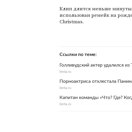
Клип длится меньше минуты.
использован ремейк на рожде
Christmas.
Ссылки по теме
Голливудский актер удалился из 
lenta.ru
Порноактриса отхлестала Панин
lenta.ru
Капитан команды «Что? Где? Ког
lenta.ru