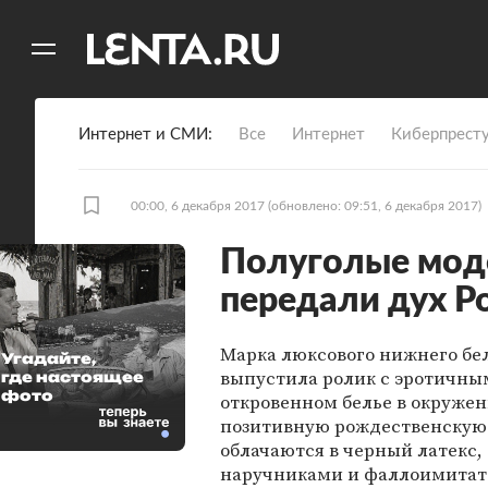
11
A
Интернет и СМИ
Все
Интернет
Киберпрест
00:00, 6 декабря 2017
(обновлено: 09:51, 6 декабря 2017)
Полуголые моде
передали дух Р
Марка люксового нижнего бел
Угадайте,
выпустила ролик с эротичн
где настоящее
фото
откровенном белье в окруже
позитивную рождественскую
облачаются в черный латекс,
наручниками и фаллоимитато