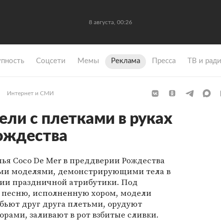
8 августа, 00:26
упность
Coцсети
Мемы
Реклама
Пресса
ТВ и рад
Интернет и СМИ
ли с плетками в руках
ождества
ья Coco De Mer в преддверии Рождества
ыми моделями, демонстрирующими тела в
нии праздничной атрибутики. Под
 песню, исполненную хором, модели
 бьют друг друга плетьми, орудуют
рами, заливают в рот взбитые сливки.