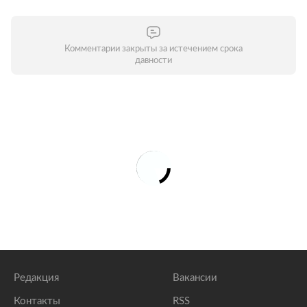
Комментарии закрыты за истечением срока
давности
Редакция
Вакансии
Контакты
RSS