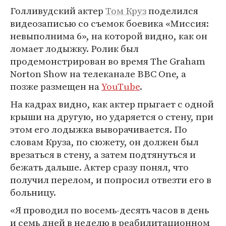
Голливудский актер
Том Круз
поделился
видеозаписью со съемок боевика «Миссия:
невыполнима 6», на которой видно, как он
ломает лодыжку. Ролик был
продемонстрирован во время The Graham
Norton Show на телеканале BBC One, а
позже размещен на
YouTube
.
На кадрах видно, как актер прыгает с одной
крыши на другую, но ударяется о стену, при
этом его лодыжка выворачивается. По
словам Круза, по сюжету, он должен был
врезаться в стену, а затем подтянуться и
бежать дальше. Актер сразу понял, что
получил перелом, и попросил отвезти его в
больницу.
«Я проводил по восемь-десять часов в день
и семь дней в неделю в реабилитационном