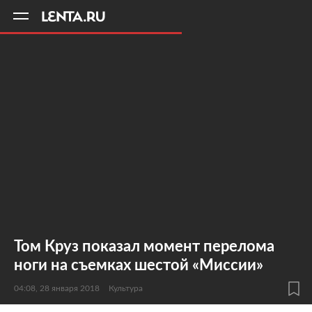
11
A
Том Круз показал момент перелома
ноги на съемках шестой «Миссии»
04:08, 28 января 2018
Культура