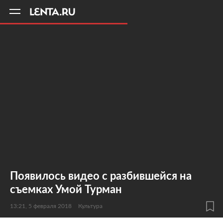
11
A
Появилось видео с разбившейся на
съемках Умой Турман
13:21, 5 февраля 2018
Культура