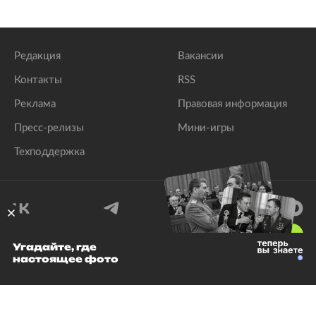
Редакция
Вакансии
Контакты
RSS
Реклама
Правовая информация
Пресс-релизы
Мини-игры
Техподдержка
18
+
Угадайте, где
настоящее фото
© 1999–2026 Все права защищены.
ООО «Лента.Ру»
Лента добра
деактивирована. Добро