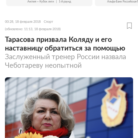
Англия — Кубок лиги
|
1-й раунд
Альфа-Банк Российская 
00:28, 18 февраля 2018
Спорт
(обновлено: 11:13, 18 февраля 2018)
Тарасова призвала Коляду и его
наставницу обратиться за помощью
Заслуженный тренер России назвала
Чеботареву неопытной