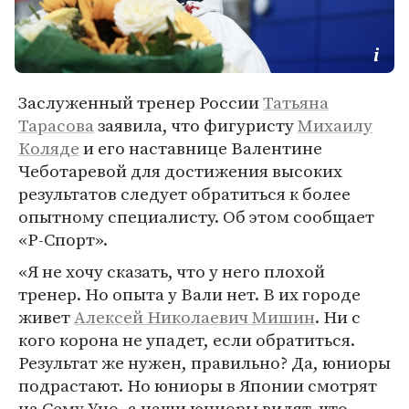
Заслуженный тренер России
Татьяна
Тарасова
заявила, что фигуристу
Михаилу
Коляде
и его наставнице Валентине
Чеботаревой для достижения высоких
результатов следует обратиться к более
опытному специалисту. Об этом сообщает
«Р-Спорт».
«Я не хочу сказать, что у него плохой
тренер. Но опыта у Вали нет. В их городе
живет
Алексей Николаевич Мишин
. Ни с
кого корона не упадет, если обратиться.
Результат же нужен, правильно? Да, юниоры
подрастают. Но юниоры в Японии смотрят
на Сему Уно, а наши юниоры видят, что