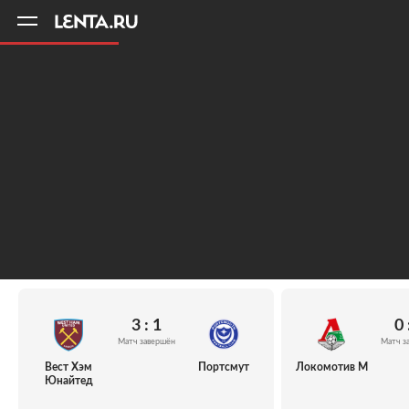
11
A
3 : 1
0 
Матч завершён
Матч з
Вест Хэм
Портсмут
Локомотив М
Юнайтед