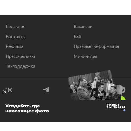
Редакция
Вакансии
Контакты
RSS
Реклама
Правовая информация
Пресс-релизы
Мини-игры
Техподдержка
18
+
Угадайте, где
настоящее фото
© 1999–2026 Все права защищены.
ООО «Лента.Ру»
Лента добра