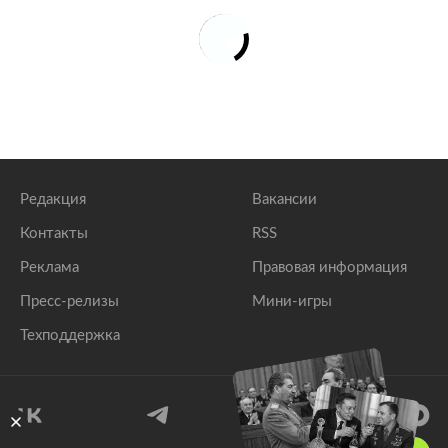
Редакция
Вакансии
Контакты
RSS
Реклама
Правовая информация
Пресс-релизы
Мини-игры
Техподдержка