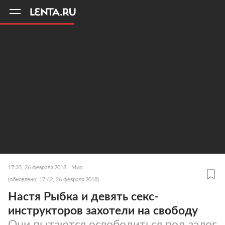
11
A
17:35, 26 февраля 2018
Мир
(обновлено: 17:42, 26 февраля 2018)
Настя Рыбка и девять секс-
инструкторов захотели на свободу
Они пытаются освободиться под залог