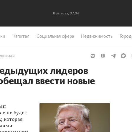
8 августа, 07:04
ки
Капитал
Социальная сфера
Недвижимость
Город
кономика
предыдущих лидеров
обещал ввести новые
амп
ее не будет
, которая
одами