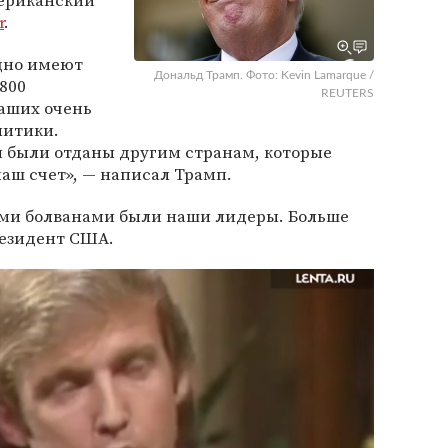
мериканский
r
.
дно имеют
Дональд Трамп. Фото: Kevin Lamarque /
800
REUTERS
наших очень
литики.
и были отданы другим странам, которые
наш счет», — написал Трамп.
ими болванами были наши лидеры. Больше
резидент США.