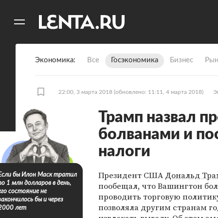
11
A
Экономика
Все
Госэкономика
Бизнес
Рын
22:00, 3 марта 2018
(обновлено: 11:11, 4 марта 2018)
Э
Трамп назвал 
болванами и по
налоги
Президент США
Дональд Тр
Если бы Илон Маск тратил
по 1 млн долларов в день,
пообещал, что Вашингтон бол
его состояние не
проводить торговую политику
закончилось бы и через
позволяла другим странам г
2000 лет