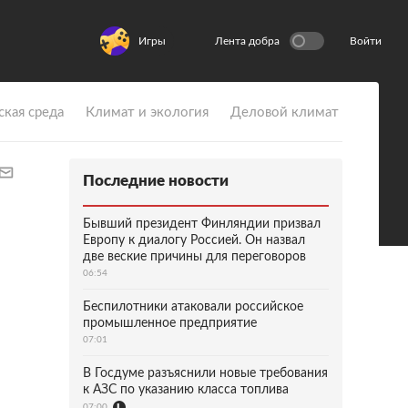
Игры
Лента добра
Войти
ская среда
Климат и экология
Деловой климат
Последние новости
Бывший президент Финляндии призвал
Европу к диалогу Россией. Он назвал
две веские причины для переговоров
06:54
Беспилотники атаковали российское
промышленное предприятие
07:01
В Госдуме разъяснили новые требования
к АЗС по указанию класса топлива
07:00