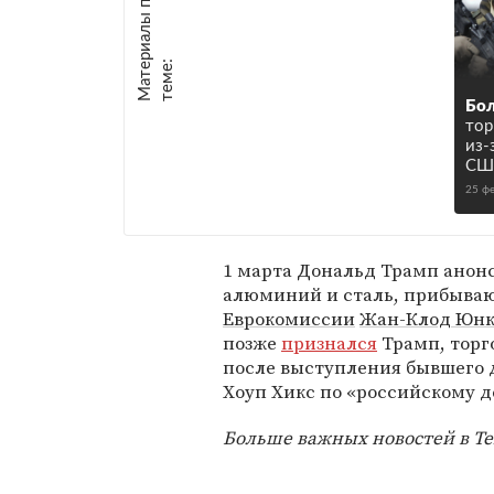
М
а
т
р
и
а
л
ы
п
о
т
е
м
е
е
:
Бол
тор
из-
США
25 ф
1 марта Дональд Трамп ано
алюминий и сталь, прибываю
Еврокомиссии
Жан-Клод Юнк
позже
признался
Трамп, торг
после выступления бывшего 
Хоуп Хикс по «российскому д
Больше важных новостей в T