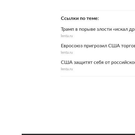
Ссылки по теме
Трамп в порыве злости «искал др
lenta.ru
Евросоюз пригрозил США торго
lenta.ru
США защитят себя от российско
lenta.ru