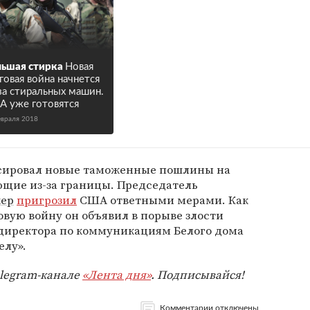
ьшая стирка
Новая
говая война начнется
за стиральных машин.
 уже готовятся
евраля 2018
нсировал новые таможенные пошлины на
щие из-за границы. Председатель
ер
пригрозил
США ответными мерами. Как
овую войну он объявил в порыве злости
директора по коммуникациям Белого дома
елу».
elegram-канале
«Лента дня»
. Подписывайся!
Комментарии отключены