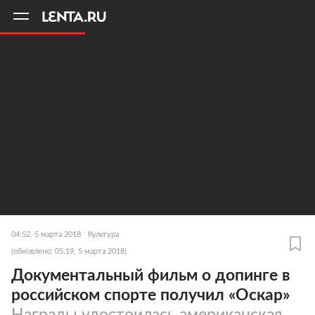
11
A
04:52, 5 марта 2018
Культура
(обновлено: 05:19, 5 марта 2018)
Документальный фильм о допинге в
российском спорте получил «Оскар»
Награды удостоилась американская