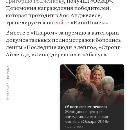
Григорию Родченкову
, получил «Оскар».
Церемония награждения победителей,
которая проходит в Лос-Анджелесе,
транслируется на
сайте
«КиноПоиск».
Вместе с «Икаром» за премию в категории
документальных полнометражек боролись
ленты «Последние люди Алеппо», «Стронг-
Айленд», «Лица, деревни» и «Абакус».
Материалы по теме
«У него же нет пениса»
Женщины в центре
внимания: самые яркие
кадры с «Оскара-2018»
5 марта 2018