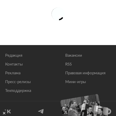
Редакция
Вакансии
Контакты
RSS
Реклама
Правовая информация
Пресс-релизы
Мини-игры
Техподдержка