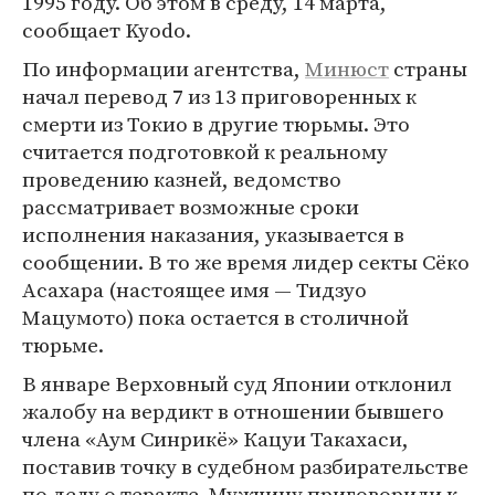
1995 году. Об этом в среду, 14 марта,
сообщает Kyodo.
По информации агентства,
Минюст
страны
начал перевод 7 из 13 приговоренных к
смерти из Токио в другие тюрьмы. Это
считается подготовкой к реальному
проведению казней, ведомство
рассматривает возможные сроки
исполнения наказания, указывается в
сообщении. В то же время лидер секты Сёко
Асахара (настоящее имя — Тидзуо
Мацумото) пока остается в столичной
тюрьме.
В январе Верховный суд Японии отклонил
жалобу на вердикт в отношении бывшего
члена «Аум Синрикё» Кацуи Такахаси,
поставив точку в судебном разбирательстве
по делу о теракте. Мужчину приговорили к