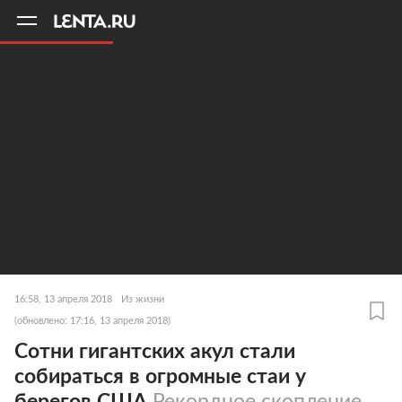
11
A
16:58, 13 апреля 2018
Из жизни
(обновлено: 17:16, 13 апреля 2018)
Сотни гигантских акул стали
собираться в огромные стаи у
берегов США
Рекордное скопление