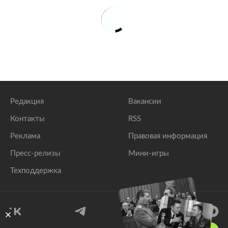
Редакция
Вакансии
Контакты
RSS
Реклама
Правовая информация
Пресс-релизы
Мини-игры
Техподдержка