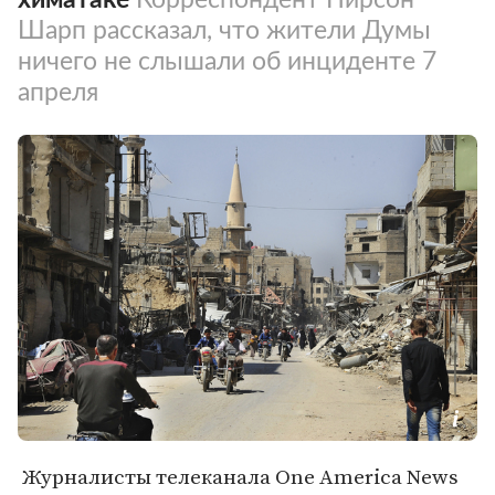
Шарп рассказал, что жители Думы
ничего не слышали об инциденте 7
апреля
Журналисты телеканала One America News