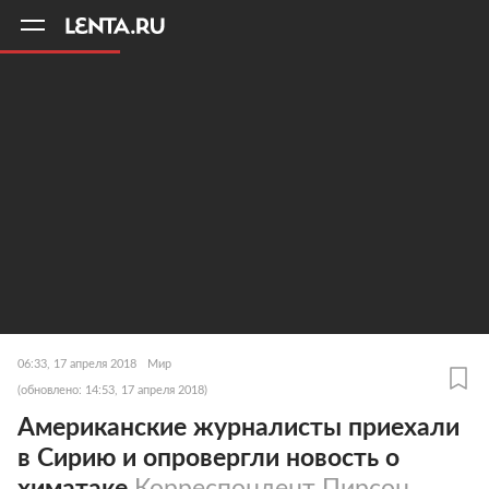
11
A
06:33, 17 апреля 2018
Мир
(обновлено: 14:53, 17 апреля 2018)
Американские журналисты приехали
в Сирию и опровергли новость о
химатаке
Корреспондент Пирсон