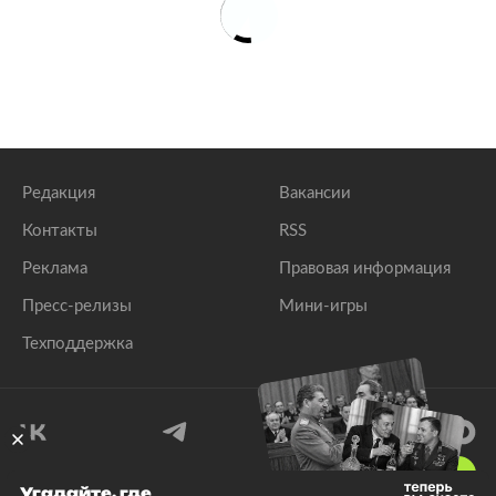
Редакция
Вакансии
Контакты
RSS
Реклама
Правовая информация
Пресс-релизы
Мини-игры
Техподдержка
18
+
Угадайте, где