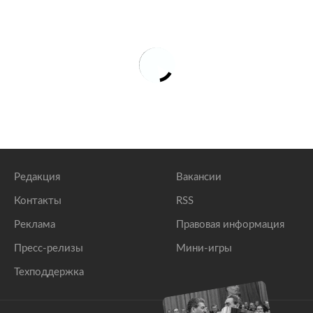
Редакция
Вакансии
Контакты
RSS
Реклама
Правовая информация
Пресс-релизы
Мини-игры
Техподдержка