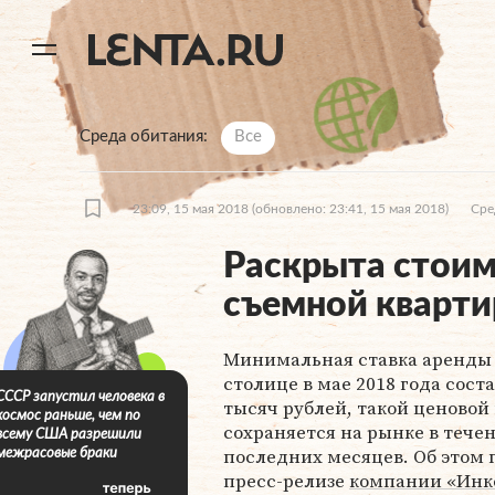
11
A
Среда обитания
Все
23:09, 15 мая 2018
(обновлено: 23:41, 15 мая 2018)
Сре
Раскрыта стоим
съемной кварт
Минимальная ставка аренды 
столице в мае 2018 года сост
СССР запустил человека в
тысяч рублей, такой ценово
космос раньше, чем по
сохраняется на рынке в тече
всему США разрешили
последних месяцев. Об этом 
межрасовые браки
пресс-релизе
компании «Инк