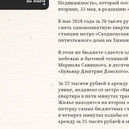
Недвижимость»
, который по
вторник, 15 мая, в редакцию 
В мае 2018 года за 20 тысяч 
снять однокомнатную кварти
станции метро «Сходненская»
пятиэтажного дома на Химки
В этом же бюджете сдается 
мебелью и бытовой техникой 
Маршала Савицкого, в десят
«Бульвар Дмитрия Донского»
За 22 тысячи рублей в аренд
улице, недалеко от метро «В
квартира в пяти минутах тра
Жилье находится на втором э
пятерку самых бюджетных съ
в четырех минутах ходьбы от
аренду за 25 тысяч рублей в 