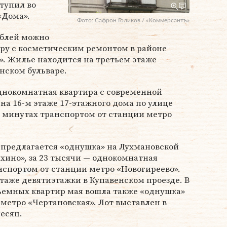
ступил во
«Дома».
Фото: Сафрон Голиков / «Коммерсантъ»
рублей можно
ру с косметическим ремонтом в районе
. Жилье находится на третьем этаже
нском бульваре.
однокомнатная квартира с современной
на 16-м этаже 17-этажного дома по улице
и минутах транспортом от станции метро
.
у предлагается «однушка» на Лухмановской
ыхино», за 23 тысячи — однокомнатная
нспортом от станции метро «Новогиреево».
таже девятиэтажки в Купавенском проезде. В
емных квартир мая вошла также «однушка»
 метро «Чертановская». Лот выставлен в
месяц.