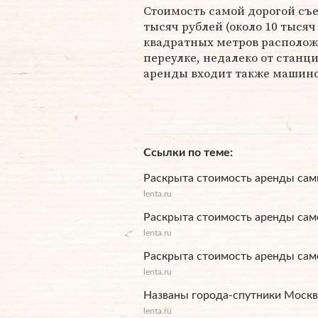
Стоимость самой дорогой съ
тысяч рублей (около 10 тысяч
квадратных метров расположе
переулке, недалеко от станц
аренды входит также машино
Ссылки по теме
Раскрыта стоимость аренды сам
lenta.ru
Раскрыта стоимость аренды са
lenta.ru
Раскрыта стоимость аренды са
lenta.ru
Названы города-спутники Моск
lenta.ru