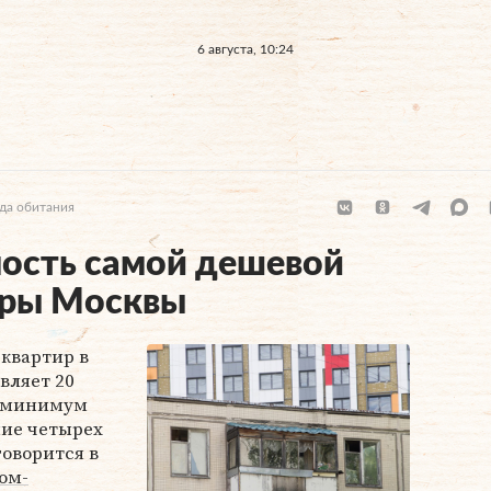
6 августа, 10:24
да обитания
ость самой дешевой
иры Москвы
квартир в
авляет 20
й минимум
ние четырех
говорится в
ом-