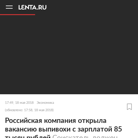
11
A
17:49, 18 мая 2018
Экономика
(обновлено: 17:58, 18 мая 2018)
Российская компания открыла
вакансию выпивохи с зарплатой 85
тысяч рублей
Соискатель должен