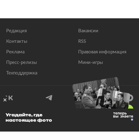
Редакция
Вакансии
Контакты
RSS
Реклама
Правовая информация
Пресс-релизы
Мини-игры
Техподдержка
18
+
Угадайте, где
настоящее фото
© 1999–2026 Все права защищены.
ООО «Лента.Ру»
Лента добра