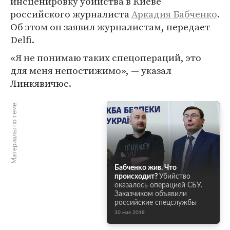
инсценировку убийства в Киеве
российского журналиста
Аркадия Бабченко
.
Об этом он заявил журналистам, передает
Delfi.
«Я не понимаю таких спецопераций, это
для меня непостижимо», — указал
Линкявичюс.
Материалы по теме
Бабченко жив. Что
происходит?
Убийство
оказалось операцией СБУ.
Заказчиком объявили
российские спецслужбы
30 мая 2018