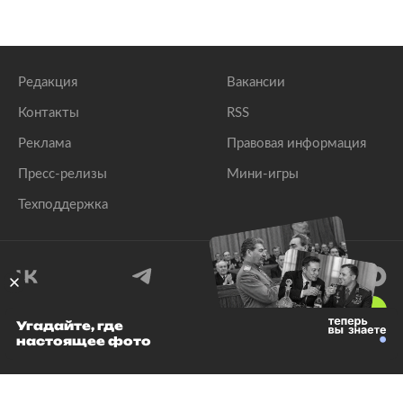
Редакция
Вакансии
Контакты
RSS
Реклама
Правовая информация
Пресс-релизы
Мини-игры
Техподдержка
18
+
Угадайте, где
настоящее фото
© 1999–2026 Все права защищены.
ООО «Лента.Ру»
Лента добра