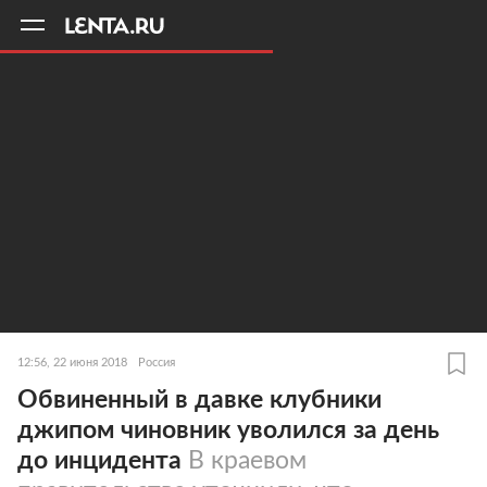
11
A
12:56, 22 июня 2018
Россия
Обвиненный в давке клубники
джипом чиновник уволился за день
до инцидента
В краевом