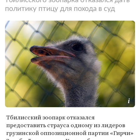
политику птицу для похода в суд
Тбилисский зоопарк отказался
предоставить страуса одному из лидеров
грузинской оппозиционной партии «Гирчи»