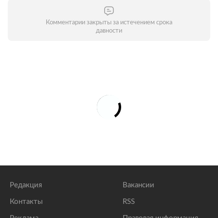
Комментарии закрыты за истечением срока
давности
Редакция
Вакансии
Контакты
RSS