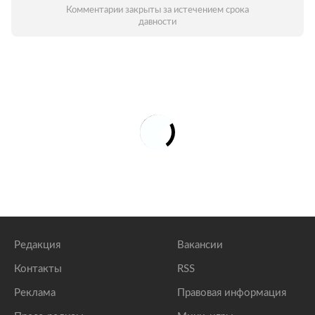
Комментарии закрыты за истечением срока
давности
Редакция
Вакансии
Контакты
RSS
Реклама
Правовая информация