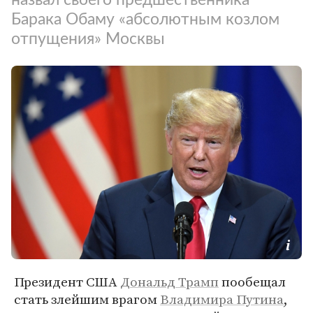
Барака Обаму «абсолютным козлом
отпущения» Москвы
Президент США
Дональд Трамп
пообещал
стать злейшим врагом
Владимира Путина
,