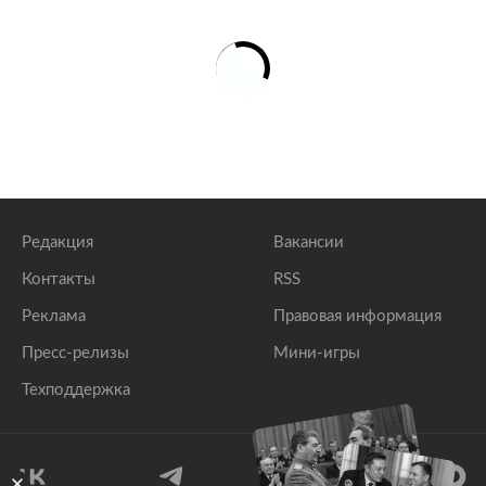
Редакция
Вакансии
Контакты
RSS
Реклама
Правовая информация
Пресс-релизы
Мини-игры
Техподдержка