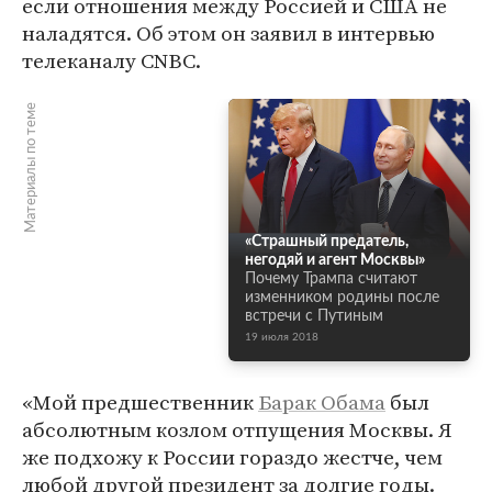
если отношения между Россией и США не
наладятся. Об этом он заявил в интервью
телеканалу CNBC.
Материалы по теме
«Страшный предатель,
негодяй и агент Москвы»
Почему Трампа считают
изменником родины после
встречи с Путиным
19 июля 2018
«Мой предшественник
Барак Обама
был
абсолютным козлом отпущения Москвы. Я
же подхожу к России гораздо жестче, чем
любой другой президент за долгие годы.