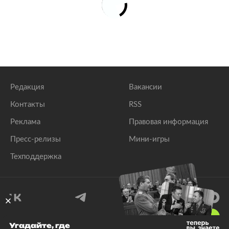
Редакция
Вакансии
Контакты
RSS
Реклама
Правовая информация
Пресс-релизы
Мини-игры
Техподдержка
18
+
Угадайте, где