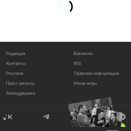
Редакция
Вакансии
Контакты
RSS
Реклама
Правовая информация
Пресс-релизы
Мини-игры
Техподдержка
18
+