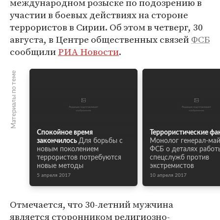
международном розыске по подозрению в
участии в боевых действиях на стороне
террористов в Сирии. Об этом в четверг, 30
августа, в Центре общественных связей
ФСБ
сообщили
РИА Новости
.
Материалы по теме
Спокойное время
Террористические фа
закончилось
Для борьбы с
Монолог генерал-ма
новым поколением
ФСБ о деталях работ
террористов потребуются
спецслужб против
новые методы
экстремистов
5 апреля 2017
10 апреля 2017
Отмечается, что 30-летний мужчина
является сторонником религиозно-