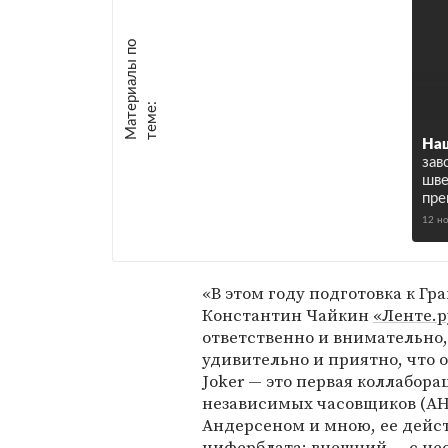
М
а
т
р
и
а
л
ы
п
о
т
е
м
е
е
:
На
зав
шве
пре
12 н
«В этом году подготовка к Гр
Константин Чайкин
«Ленте.р
ответственно и внимательно
удивительно и приятно, что 
Joker — это первая коллабо
независимых часовщиков (AH
Андерсеном и мною, ее дей
циферблата: внешний — с н