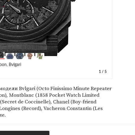
on, Bvlgari
1
/
5
дели Bvlgari (Octo Finissimo Minute Repeater
on), Montblanс (1858 Pocket Watch Limited
 (Secret de Coccinelle),
Chanel
(Boy-friend
Longines (Record), Vacheron Constantin (Les
ие.