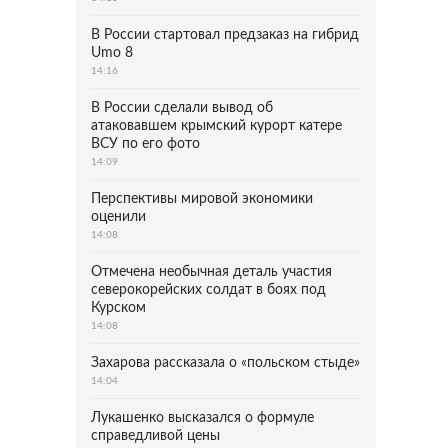
В России стартовал предзаказ на гибрид
Umo 8
14:16
В России сделали вывод об
атаковавшем крымский курорт катере
ВСУ по его фото
14:09
Перспективы мировой экономики
оценили
14:08
Отмечена необычная деталь участия
северокорейских солдат в боях под
Курском
14:08
Захарова рассказала о «польском стыде»
14:04
Лукашенко высказался о формуле
справедливой цены