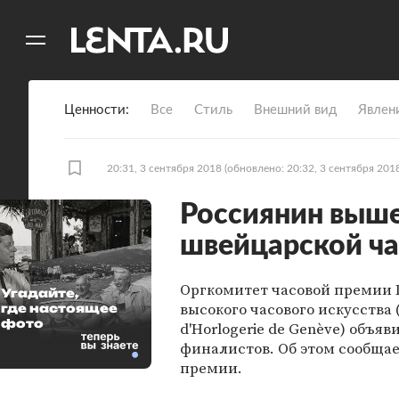
11
A
Ценности
Все
Стиль
Внешний вид
Явлен
20:31, 3 сентября 2018
(обновлено: 20:32, 3 сентября 201
Россиянин выше
швейцарской ча
Оргкомитет часовой премии 
Угадайте,
высокого часового искусства (
где настоящее
фото
d'Horlogerie de Genève) объяв
финалистов. Об этом сообща
премии.