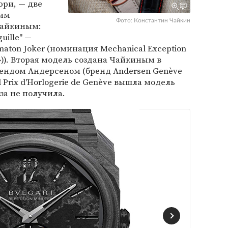
юри, — две
ким
Фото: Константин Чайкин
Чайкиным:
uille" —
aton Joker (номинация Mechanical Exception
). Вторая модель создана Чайкиным в
вендом Андерсеном (бренд Andersen Genève
d Prix d'Horlogerie de Genève вышла модель
за не получила.