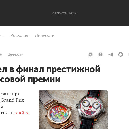
7 августа, 14:26
ия
Роскошь
Личности
8)
Ценности
л в финал престижной
совой премии
Гран-при
Grand Prix
ил
ется на
сайте