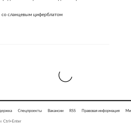
ль со сланцевым циферблатом
держка
Спецпроекты
Вакансии
RSS
Правовая информация
Ми
е
Ctrl+Enter