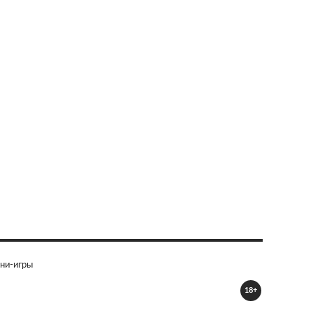
ни-игры
18+