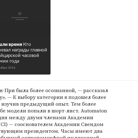
шли время
Кто
оевал награды главной
йцарской часовой
мии года
оября 2016
ан-При была более осознанной, — рассказал
у»
. — К выбору категории я подошел более
, изучив предыдущий опыт. Тем более
обе модели попали в шорт-лист. Automaton
рация между двумя членами Академии
CI) — сооснователем Академии Свендом
ствующим президентом. Часы имеют два
еобычной антропоморфной индикацией