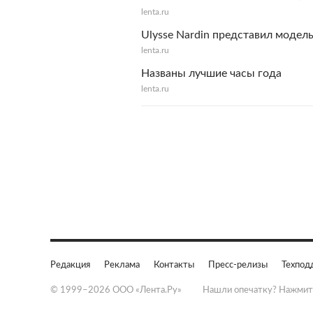
lenta.ru
Ulysse Nardin представил моде
lenta.ru
Названы лучшие часы года
lenta.ru
Редакция
Реклама
Контакты
Пресс-релизы
Техпод
© 1999–2026 ООО «Лента.Ру»
Нашли опечатку? Нажмит