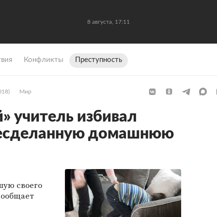
8 августа, 17:11
вия
Конфликты
Преступность
018)
Мир
» учитель избивал
несделанную домашнюю
шую своего
сообщает