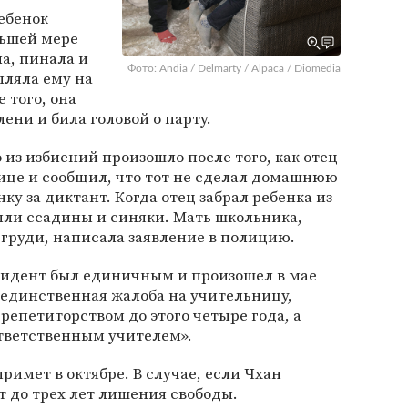
ебенок
ньшей мере
ла, пинала и
Фото: Andia / Delmarty / Alpaca / Diomedia
ыляла ему на
 того, она
лени и била головой о парту.
о из избиений произошло после того, как отец
ице и сообщил, что тот не сделал домашнюю
ку за диктант. Когда отец забрал ребенка из
были ссадины и синяки. Мать школьника,
 груди, написала заявление в полицию.
нцидент был единичным и произошел в мае
а единственная жалоба на учительницу,
репетиторством до этого четыре года, а
ответственным учителем».
римет в октябре. В случае, если Чхан
т до трех лет лишения свободы.