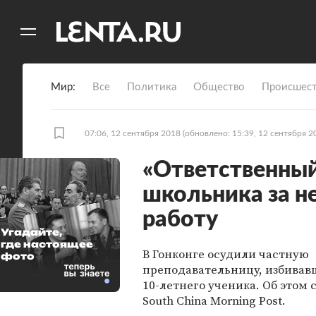
11
A
Мир
Все
Политика
Общество
Происшест
07:06, 12 сентября 2018
(обновлено: 15:39, 12 сентября 2
«Ответственный
школьника за 
работу
Угадайте,
где настоящее
В Гонконге осудили частную
фото
преподавательницу, избивав
10-летнего ученика. Об этом 
South China Morning Post.