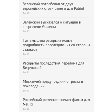
Зеленский потребовал от двух
европейских стран ракеты для Patriot
16:58
Зеленский высказался о ситуации в
энергетике Украины
16:55
Туктамышева раскрыла новые
подробности преследования со стороны
сталкера
16:51
Раскрыты последствия перелома для
Безруковой
16:51
Москвичей предупредили о грозах и
похолодании
16:41
Российский режиссер снимет фильм для
Netflix
16:38