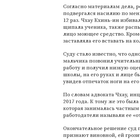
Согласно материалам дела, р
подвергался насилию по ме
12 раз. Чхау Кхинь-ин избива
щипала ученика, также расп
лицо моющее средство. Кроме
заставляла его вставать на ко
Суду стало известно, что одн
мальчика позвонил учительн
работу и получил низкую оцен
школы, на его руках и лице 
увидев отпечаток ноги на его
По словам адвоката Чхау, и
2017 года. К тому же это был
которая занималась частным 
работодатели называли ее «
Окончательное решение суд п
признают виновной, ей грози