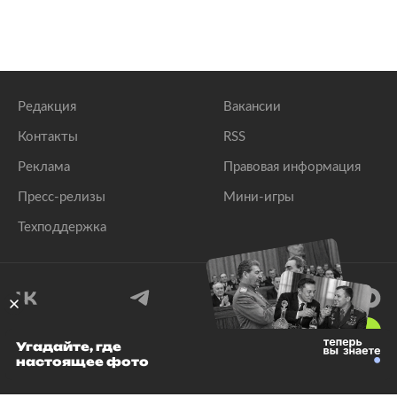
Редакция
Вакансии
Контакты
RSS
Реклама
Правовая информация
Пресс-релизы
Мини-игры
Техподдержка
18
+
Угадайте, где
настоящее фото
© 1999–2026 Все права защищены.
ООО «Лента.Ру»