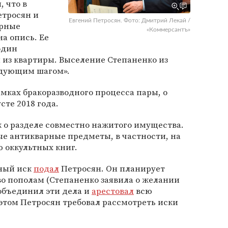
, что в
етросян и
Евгений Петросян. Фото: Дмитрий Лекай /
арные
«Коммерсантъ»
а опись. Ее
один
 из квартиры. Выселение Степаненко из
едующим шагом».
амках бракоразводного процесса пары, о
сте 2018 года.
 о разделе совместно нажитого имущества.
е антикварные предметы, в частности, на
 оккультных книг.
ный иск
подал
Петросян. Он планирует
о пополам (Степаненко заявила о желании
 объединил эти дела и
арестовал
всю
этом Петросян требовал рассмотреть иски