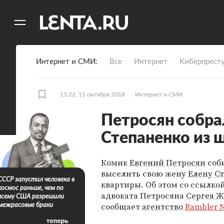
11
A
Интернет и СМИ
Все
Интернет
Киберпрест
15:22, 11 октября 2018
Интернет и СМИ
Петросян собра
Степаненко из 
Комик
Евгений Петросян
соб
выселить свою жену
Елену С
СССР запустил человека в
квартиры. Об этом со ссылко
космос раньше, чем по
адвоката Петросяна
Сергея 
всему США разрешили
сообщает
агентство
Rambler N
межрасовые браки