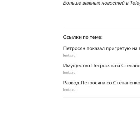
Больше важных новостей в Tel
Ссылки по теме
Петросян показал пригретую на 
lenta.ru
Имущество Петросяна и Степане
lenta.ru
Развод Петросяна со Степаненко
lenta.ru