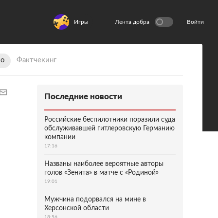
Игры
Лента добра
Войти
ио
Фактчекинг
Последние новости
Российские беспилотники поразили суда
обслуживавшей гитлеровскую Германию
компании
17:16
Названы наиболее вероятные авторы
голов «Зенита» в матче с «Родиной»
19:01
Мужчина подорвался на мине в
Херсонской области
18:56