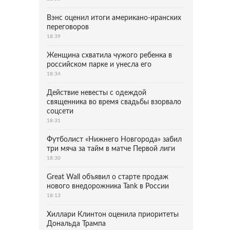
Вэнс оценил итоги американо-иранских
переговоров
18:39
Женщина схватила чужого ребенка в
российском парке и унесла его
18:34
Действие невесты с одеждой
священника во время свадьбы взорвало
соцсети
18:31
Футболист «Нижнего Новгорода» забил
три мяча за тайм в матче Первой лиги
18:30
Great Wall объявил о старте продаж
нового внедорожника Tank в России
18:13
Хиллари Клинтон оценила приоритеты
Дональда Трампа