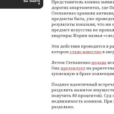
Представитель комика заявил
дорогих апартаментах, где П
Степаненко хранили антикв
предметы быта, уже проведен
результаты показали, что ни 
предмет искусства не пропал
квартиры Жорин назвал «сл
Эти действия проводятся в р
котором
стало известно
в авгу
Летом Степаненко
подала
иск
Она
претендует
на раритетны
купленную в браке коллекцию
Позднее идентичный встреч
разделить нажитое имуществ
получить 80 процентов). Суд
недвижимость комиков. При 
раздельно.