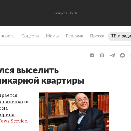
8 августа, 19:10
упность
Coцсети
Мемы
Реклама
Пресса
ТВ и рад
лся выселить
шикарной квартиры
ирается
тепаненко
из
й на
Жорина
ews Service
.