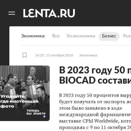
11
A
Экономика
Все
Госэкономика
Бизнес
Рын
14:25, 15 октября 2018
Экономика
В 2023 году 50
BIOCAD состави
В 2023 году 50 процентов вы
Угадайте,
будет получать от экспорта л
где настоящее
фото
этом было заявлено в ходе
международной фармацевти
выставке CPhI Worldwide, кот
проходила с 9 по 11 октября 2