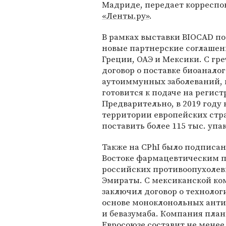
Мадриде, передает корреспо
«Ленты.ру»
.
В рамках выставки BIOCAD п
новые партнерские соглаше
Греции, ОАЭ и Мексики. С гр
договор о поставке биоанало
аутоиммунных заболеваний, к
готовится к подаче на регис
Предварительно, в 2019 году
территории европейских стра
поставить более 115 тыс. упа
Также на CPhI было подписа
Востоке фармацевтическим пр
российских противоопухолев
Эмираты. С мексиканской комп
заключил договор о технолог
основе моноклонольных антит
и бевазумаба. Компания план
Евросоюзе составит не менее