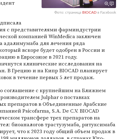
ндент
Фото: страница
BIOCAD
в Facebook
одписала
ния с представителями фарминдустрии
еческой компанией WinMedica заключен
га адалимумаба для лечения ряда
оторый вскоре будет одобрен в России и
трацию в
Евросоюзе
в 2021 году.
 начнутся клинические исследования на
н. В Грецию и на Кипр BIOCAD планирует
ковок в течение первых 5 лет продаж.
но соглашение с крупнейшим на Ближнем
оизводителем Julphar о поставках
ых препаратов в Объединенные Арабские
анией Psicofarma, S.A. De C.V. BIOCAD
ическом трансфере трех препаратов на
ел: биоаналогов трастузумаба, ритуксимаба
ирует, что к 2023 году общий объем продаж в
 198 миллионов долларов, в странах Юго-