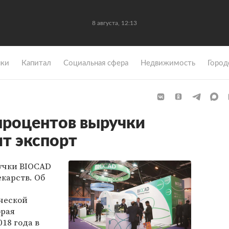
8 августа, 12:13
ки
Капитал
Социальная сфера
Недвижимость
Город
 процентов выручки
т экспорт
ручки BIOCAD
екарств. Об
ческой
орая
018 года в