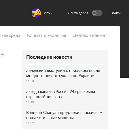
Игры
Лента добра
Войти
ская среда
Климат и экология
Деловой климат
Последние новости
Зеленский выступил с призывом после
мощного ночного удара по Украине
11:58
Звезда канала «Россия 24» раскрыла
страшный диагноз
12:10
Концерн Changan предложит россиянам
новые стильные машины
12:02