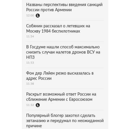
Названы перспективы введения санкций
России против Армении
12:00
Собянин рассказал о летевших на
Москву 1984 беспилотниках
11:54
В Госдуме нашли способ максимально
снизить случаи налетов дронов ВСУ на
НПЗ
11:53
Фон дер Ляйен резко высказалась в
адрес России
11:38
Раскрыт возможный ответ России на
сближение Армении с Евросоюзом
11:32
Популярный блогер захотел сделать
эвтаназию и передумал по неожиданной
причине