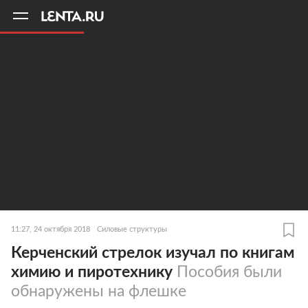
11
A
11:27, 24 октября 2018
Силовые структуры
Керченский стрелок изучал по книгам
химию и пиротехнику
Пособия были
обнаружены на флешке