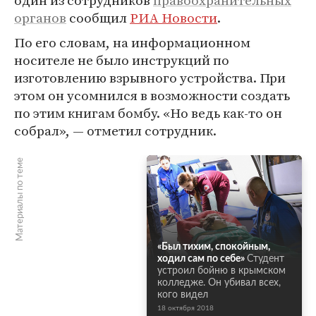
один из сотрудников
правоохранительных
органов
сообщил
РИА Новости
.
По его словам, на информационном
носителе не было инструкций по
изготовлению взрывного устройства. При
этом он усомнился в возможности создать
по этим книгам бомбу. «Но ведь как-то он
собрал», — отметил сотрудник.
Материалы по теме
«Был тихим, спокойным,
ходил сам по себе»
Студент
устроил бойню в крымском
колледже. Он убивал всех,
кого видел
18 октября 2018