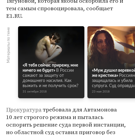
Тягуновой, которая якобы оскорбила его и
тем самым спровоцировала, сообщает
E1.RU.
Материалы по теме
«Я тебя сейчас прирежу, мне
ничего не будет»
В России
«Муж душил веревкой
сажают за защиту от
же крестика»
Россиян
домашнего насилия. Как
защищалась и убила
выжить и не получить срок?
супруга. Суд оправда
31 октября 2018
23 мая 2018
Прокуратура
требовала для Автамонова
10 лет строгого режима и пыталась
оспорить решение суда первой инстанции,
но областной суд оставил приговор без