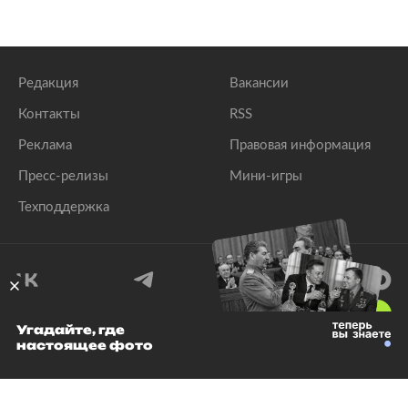
Редакция
Вакансии
Контакты
RSS
Реклама
Правовая информация
Пресс-релизы
Мини-игры
Техподдержка
18
+
Угадайте, где
настоящее фото
© 1999–2026 Все права защищены.
ООО «Лента.Ру»
Лента добра