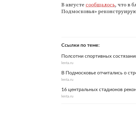
В августе
сообщалось
, что в
Подмосковья» реконструирую
Ссылки по теме
Полсотни спортивных состязани
lenta.ru
В Подмосковье отчитались о ст
lenta.ru
16 центральных стадионов реко
lenta.ru