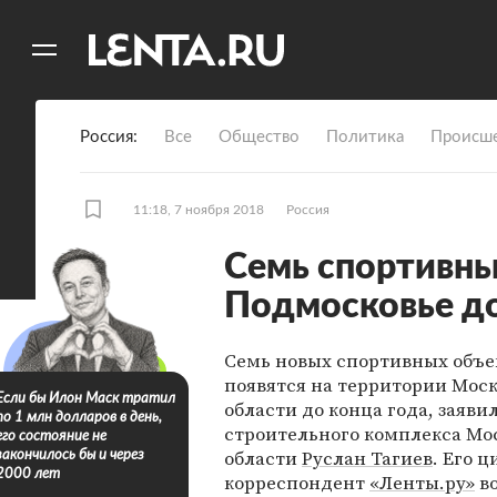
11
A
Россия
Все
Общество
Политика
Происше
11:18, 7 ноября 2018
Россия
Семь спортивны
Подмосковье до
Семь новых спортивных объе
появятся на территории Мос
Если бы Илон Маск тратил
области до конца года, заяв
по 1 млн долларов в день,
строительного комплекса Мо
его состояние не
области
Руслан Тагиев
. Его 
закончилось бы и через
2000 лет
корреспондент
«Ленты.ру»
во