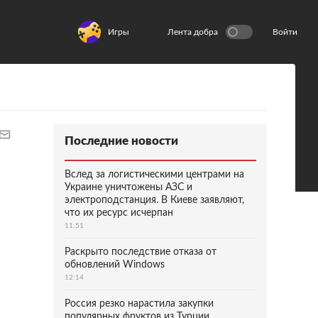
Игры
Лента добра
Войти
Последние новости
Вслед за логистическими центрами на
Украине уничтожены АЗС и
электроподстанция. В Киеве заявляют,
что их ресурс исчерпан
11:51
Раскрыто последствие отказа от
обновлений Windows
12:14
Россия резко нарастила закупки
популярных фруктов из Турции