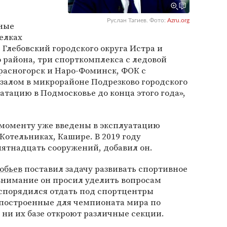
Руслан Тагиев. Фото:
Azru.org
ные
елках
 Глебовский городского округа Истра и
 района, три спорткомплекса с ледовой
Красногорск и Наро-Фоминск, ФОК с
алом в микрорайоне Подрезково городского
атацию в Подмосковье до конца этого года»,
 моменту уже введены в эксплуатацию
Котельниках, Кашире. В 2019 году
пятнадцать сооружений, добавил он.
обьев
поставил задачу развивать спортивное
внимание он просил уделить вопросам
аспорядился отдать под спортцентры
построенные для чемпионата мира по
 ни их базе откроют различные секции.