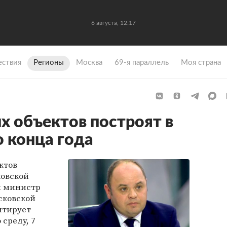
6 августа, 12:17
ствия
Регионы
Москва
69-я параллель
Моя страна
х объектов построят в
 конца года
ктов
ковской
ил министр
сковской
цитирует
 среду, 7