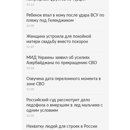
12:11
Ребенок впал в кому после удара ВСУ по
пляжу под Геленджиком
12:09
Женщина устроила для покойной
матери свадьбу вместо похорон
12:07
МИД Украины заявил об усилиях
Азербайджана по прекращению СВО
12:06
Озвучена дата переломного момента в
зоне СВО
12:05
Российский суд рассмотрит дело
педофила о вмерзшем в лед мальчике с
одним условием
12:05
Нехватку людей для строек в России