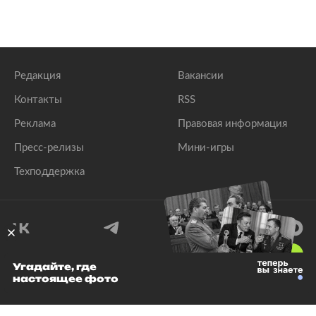
Редакция
Вакансии
Контакты
RSS
Реклама
Правовая информация
Пресс-релизы
Мини-игры
Техподдержка
18
+
Угадайте, где
настоящее фото
© 1999–2026 Все права защищены.
ООО «Лента.Ру»