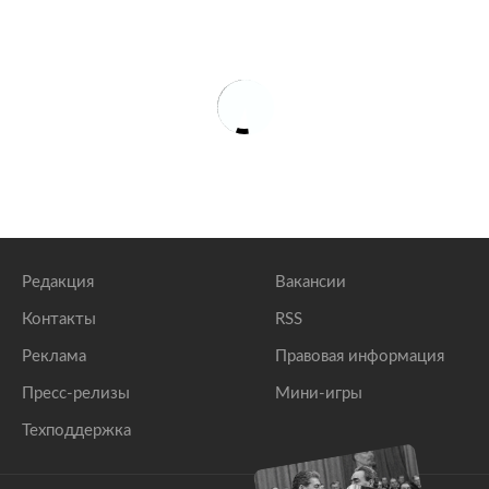
Редакция
Вакансии
Контакты
RSS
Реклама
Правовая информация
Пресс-релизы
Мини-игры
Техподдержка