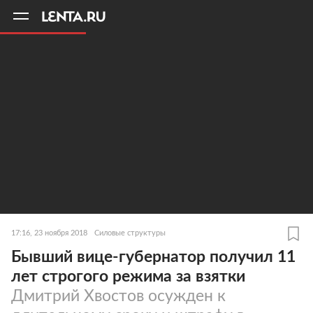
11
A
17:16, 23 ноября 2018
Силовые структуры
Бывший вице-губернатор получил 11
лет строгого режима за взятки
Дмитрий Хвостов осужден к