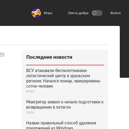
Игры
Лента добра
Войти
Последние новости
ВСУ атаковали беспилотниками
логистический центр в уральском
регионе. Начался пожар, эвакуированы
сотни человек
09:22
Макгрегор заявил о начале подготовки к
возвращению в октагон
10:26
Назван правильный способ удаления
приложений из Windows