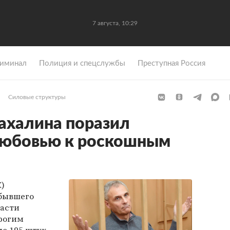
7 августа, 10:29
иминал
Полиция и спецслужбы
Преступная Россия
Силовые структуры
ахалина поразил
любовью к роскошным
)
 бывшего
ласти
рогим