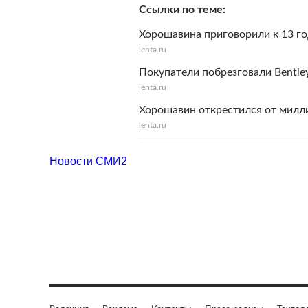
Ссылки по теме
Хорошавина приговорили к 13 г
lenta.ru
Покупатели побрезговали Bentle
lenta.ru
Хорошавин открестился от милл
lenta.ru
Новости СМИ2