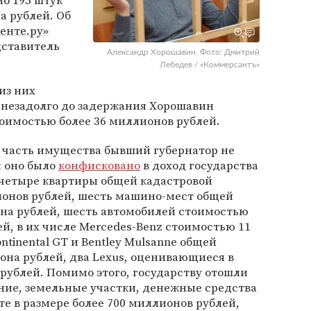
ло 195 штук
а рублей. Об
енте.ру»
ставитель
Александр Хорошавин. Фото: Дмитрий
Лебедев / «Коммерсантъ»
из них
а незадолго до задержания Хорошавин
оимостью более 36 миллионов рублей.
о часть имущества бывший губернатор не
м оно было
конфисковано
в доход государства
о четыре квартиры общей кадастровой
онов рублей, шесть машино-мест общей
она рублей, шесть автомобилей стоимостью
ей, в их числе Mercedes-Benz стоимостью 11
ntinental GT и Bentley Mulsanne общей
она рублей, два Lexus, оценивающиеся в
рублей. Помимо этого, государству отошли
ие, земельные участки, денежные средства
те в размере более 700 миллионов рублей,