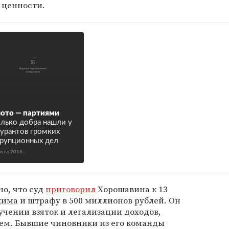
 ценности.
ото — партиями
лько добра нашли у
урантов громких
рупционных дел
уста 2016
но, что суд
приговорил
Хорошавина к 13
жима
и штрафу в 500 миллионов рублей. Он
чении взяток и легализации доходов,
ем. Бывшие чиновники из его команды