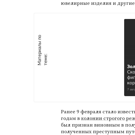
ювелирные изделия и другие
М
а
т
р
и
а
л
ы
п
о
т
е
м
е
е
:
Зол
Ско
фиг
кор
7 авг
Ранее 9 февраля стало извест
годам в
колонии строгого ре
был признан виновным в полу
полученных преступным пут