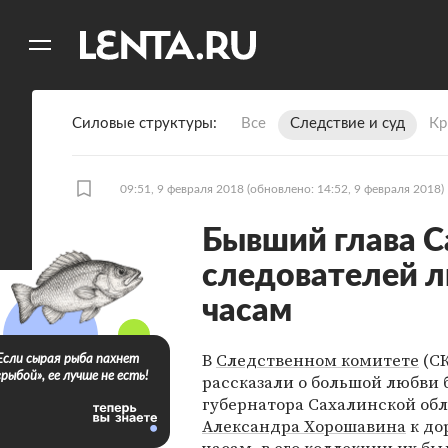
11
A
Силовые структуры
Все
Следствие и суд
Кр
09:51, 9 февраля 2018
(обновлено: 14:52, 9 февраля 2018)
Бывший глава С
следователей 
часам
В
Следственном комитете
(СК
Если сырая рыба пахнет
«рыбой», ее лучше не есть!
рассказали о большой любви
губернатора Сахалинской об
Александра Хорошавина
к до