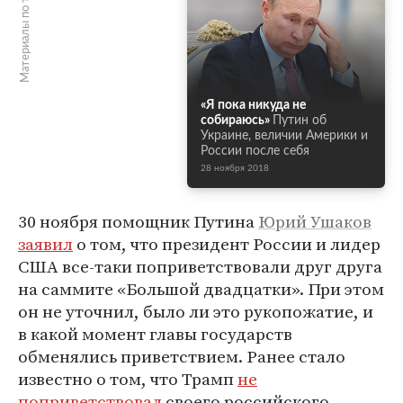
Материалы по теме
«Я пока никуда не
собираюсь»
Путин об
Украине, величии Америки и
России после себя
28 ноября 2018
30 ноября помощник Путина
Юрий Ушаков
заявил
о том, что президент России и лидер
США все-таки поприветствовали друг друга
на саммите «Большой двадцатки». При этом
он не уточнил, было ли это рукопожатие, и
в какой момент главы государств
обменялись приветствием. Ранее стало
известно о том, что Трамп
не
поприветствовал
своего российского