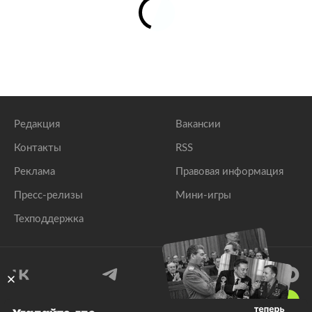
Редакция
Вакансии
Контакты
RSS
Реклама
Правовая информация
Пресс-релизы
Мини-игры
Техподдержка
18
+