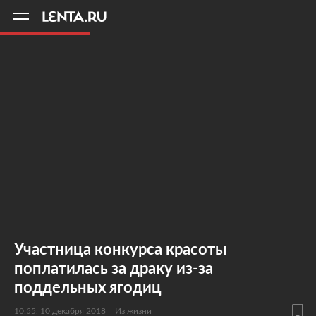
11
A
Участница конкурса красоты
поплатилась за драку из-за
поддельных ягодиц
10:55, 10 декабря 2018
Из жизни