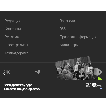
Редакция
Вакансии
Контакты
RSS
Реклама
Правовая информация
Пресс-релизы
Мини-игры
Техподдержка
18
+
Угадайте, где
настоящее фото
© 1999–2026 Все права защищены.
ООО «Лента.Ру»
Лента добра