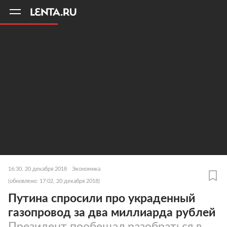
11
A
16:30, 20 декабря 2018
Экономика
(обновлено: 17:02, 20 декабря 2018)
Путина спросили про украденный
газопровод за два миллиарда рублей
Президент пообещал разобраться в