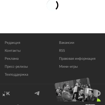
Редакция
Вакансии
Контакты
RSS
Реклама
Правовая информация
Пресс-релизы
Мини-игры
Техподдержка
18
+