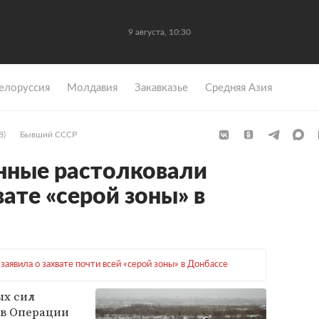
9 августа, 10:30
елоруссия
Молдавия
Закавказье
Средняя Азия
8)
Бывший СССР
нные растолковали
вате «серой зоны» в
 заявила о захвате почти всей «серой зоны» в Донбассе
х сил
 в Операции