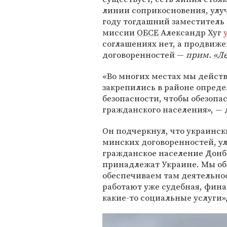
линии соприкосновения, улуч
году тогдашний заместитель
миссии
ОБСЕ
Александр Хуг
соглашениях нет, а продвиж
договоренностей —
прим.
«Л
«Во многих местах мы дейст
закрепились в районе опреде
безопасности, чтобы обезопа
гражданского населения», — 
Он подчеркнул, что украинск
минских договоренностей, у
гражданское население Донба
принадлежат Украине. Мы об
обеспечиваем там деятельно
работают уже судебная, фин
какие-то социальные услуги»