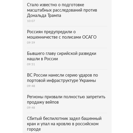
Стало известно о подготовке
масштабных расследований против
Дональда Трампа
10:07
Россиян предупредили о
мошенничестве с полисами ОСАГО
09:59
Бывшего главу сирийской разведки
нашли в России
09:51
ВС России нанесли серию ударов по
портовой инфраструктуре Украины
09:48
Регионы призвали полностью запретить
продажу вейпов
09:48
Сбитый беспилотник задел башенный
кран и упал на кровлю в российском
городе