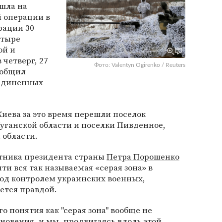
шла на
 операции в
рации 30
етыре
ой и
 четверг, 27
Фото: Valentyn Ogirenko / Reuters
общил
ъединенных
Киева за это время перешли поселок
 Луганской области и поселки Пивденное,
 области.
тника президента страны
Петра Порошенко
чти вся так называемая «серая зона» в
под контролем украинских военных,
яется правдой.
го понятия как "серая зона" вообще не
кновения, и мы, продвигаясь вдоль этой