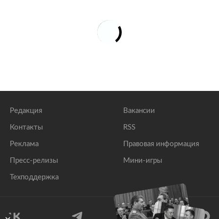
Редакция
Вакансии
Контакты
RSS
Реклама
Правовая информация
Пресс-релизы
Мини-игры
Техподдержка